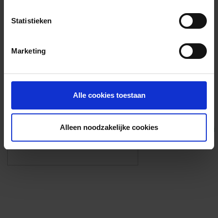
Voorzieningen
Statistieken
{{fac.name}}
Marketing
Foto’s ({{photos.length}})
Alle cookies toestaan
Alleen noodzakelijke cookies
Eigen foto’s i