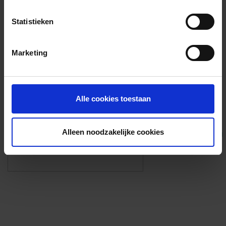
Voorzieningen
Statistieken
{{fac.name}}
Marketing
Foto’s ({{photos.length}})
Alle cookies toestaan
Alleen noodzakelijke cookies
Eigen foto’s i