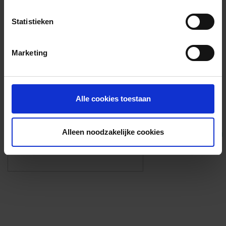
Voorzieningen
Statistieken
{{fac.name}}
Marketing
Foto’s ({{photos.length}})
Alle cookies toestaan
Alleen noodzakelijke cookies
Eigen foto’s i