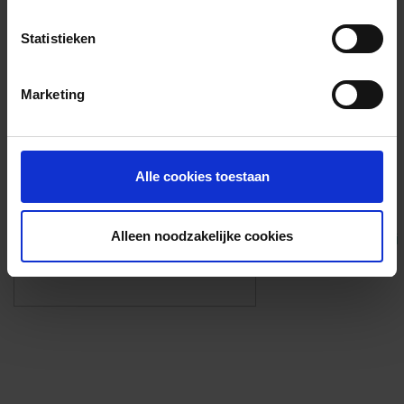
Voorzieningen
Statistieken
{{fac.name}}
Marketing
Foto’s ({{photos.length}})
Alle cookies toestaan
Alleen noodzakelijke cookies
Eigen foto’s i