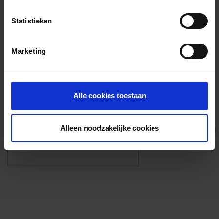
Voorzieningen
Statistieken
{{fac.name}}
Marketing
Foto’s ({{photos.length}})
Alle cookies toestaan
Alleen noodzakelijke cookies
Eigen foto’s i