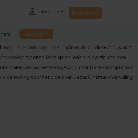
Inloggen
Registreren
ners
Aanbod
d volgens Handelingen 1:8. Tijdens deze diensten wordt
 Knobbelgemeente kent geen leden in de zin van een
al malen per jaar het Heilig Avondmaal. Deze maaltijd staat
n:
- Verlossing door het bloed van Jezus Christus.
- Vervulling