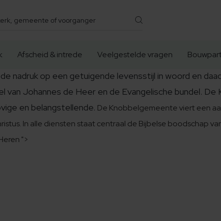
k
Afscheid & intrede
Veelgestelde vragen
Bouwpart
de nadruk op een getuigende levensstijl in woord en daa
ndel van Johannes de Heer en de Evangelische bundel. De
ovige en belangstellende.
De Knobbelgemeente viert een aant
stus. In alle diensten staat centraal de Bijbelse boodschap va
Heren ">