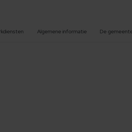
rkdiensten
Algemene informatie
De gemeent