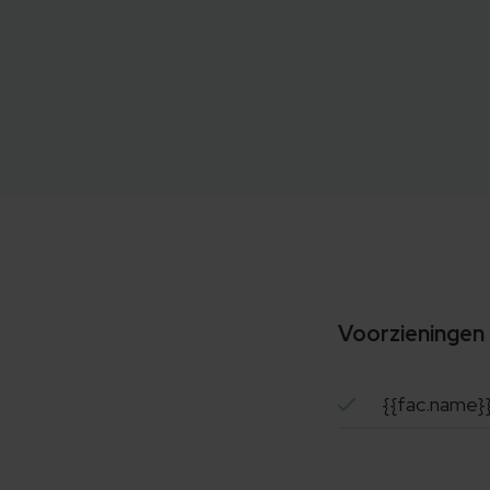
Voorzieningen
{{fac.name}