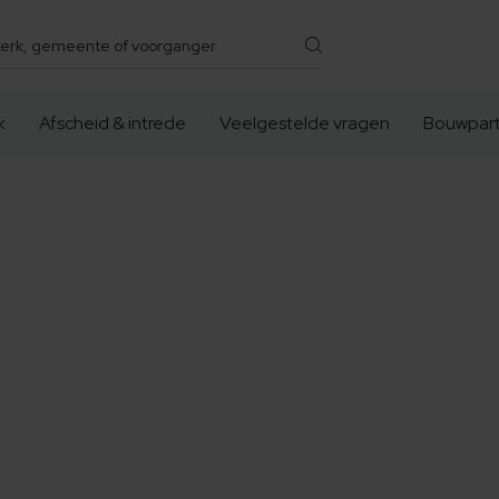
k
Afscheid & intrede
Veelgestelde vragen
Bouwpart