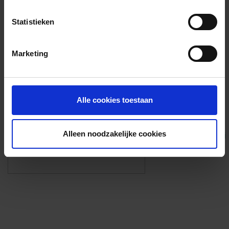
Voorzieningen
Statistieken
{{fac.name}}
Marketing
Foto’s ({{photos.length}})
Alle cookies toestaan
Alleen noodzakelijke cookies
Eigen foto’s i