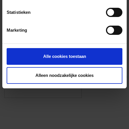
Voorzieningen
Statistieken
{{fac.name}}
Marketing
Foto’s ({{photos.length}})
Alle cookies toestaan
Alleen noodzakelijke cookies
Eigen foto’s i