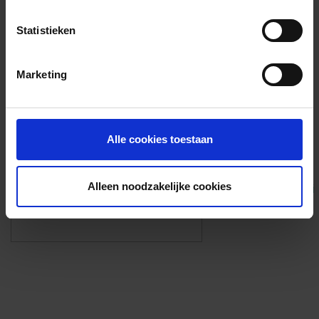
Voorzieningen
Statistieken
{{fac.name}}
Marketing
Foto’s ({{photos.length}})
Alle cookies toestaan
Alleen noodzakelijke cookies
Eigen foto’s i