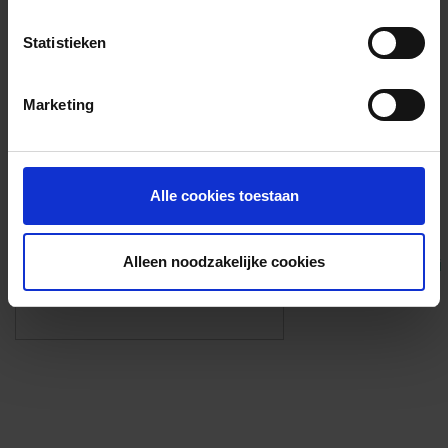
Voorzieningen
Statistieken
{{fac.name}}
Marketing
Foto’s ({{photos.length}})
Alle cookies toestaan
Alleen noodzakelijke cookies
Eigen foto’s i