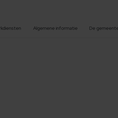
rkdiensten
Algemene informatie
De gemeent