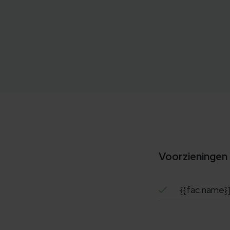
Voorzieningen
{{fac.name}