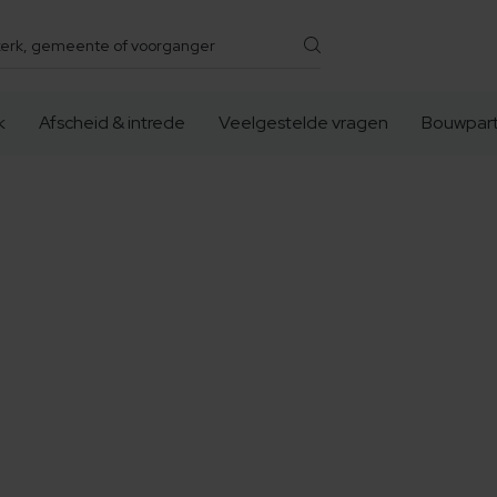
k
Afscheid & intrede
Veelgestelde vragen
Bouwpart