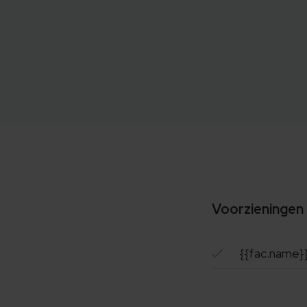
Voorzieningen
{{fac.name}