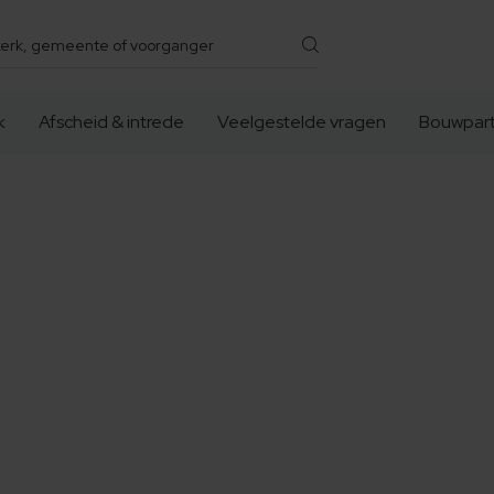
k
Afscheid & intrede
Veelgestelde vragen
Bouwpart