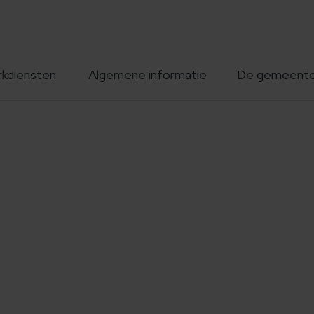
rkdiensten
Algemene informatie
De gemeent