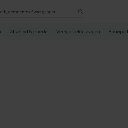
k
Afscheid & intrede
Veelgestelde vragen
Bouwpart