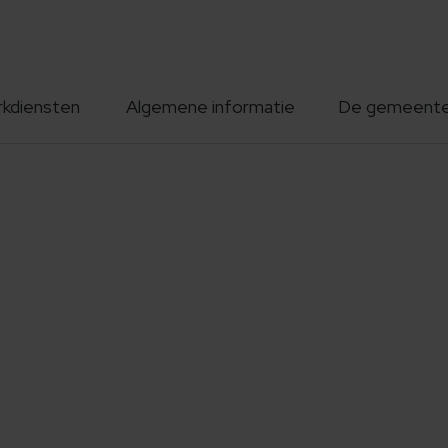
rkdiensten
Algemene informatie
De gemeent