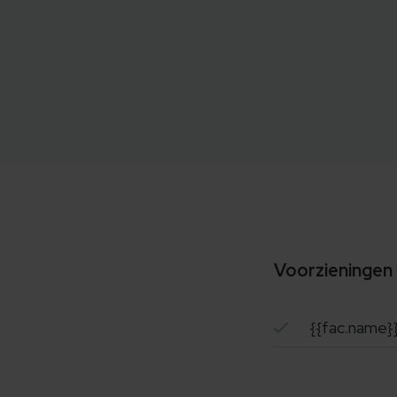
Voorzieningen
{{fac.name}