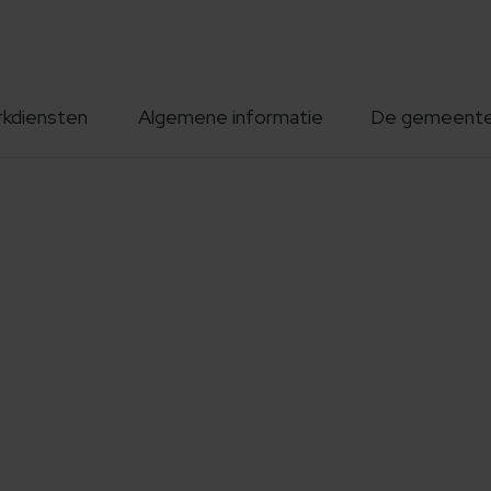
rkdiensten
Algemene informatie
De gemeent