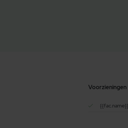
Voorzieningen
{{fac.name}