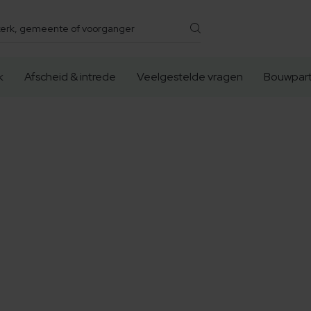
k
Afscheid & intrede
Veelgestelde vragen
Bouwpart