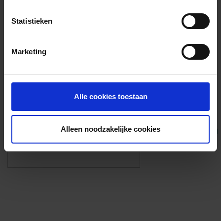
Voorzieningen
Statistieken
{{fac.name}}
Marketing
Foto’s ({{photos.length}})
Alle cookies toestaan
Alleen noodzakelijke cookies
Eigen foto’s i