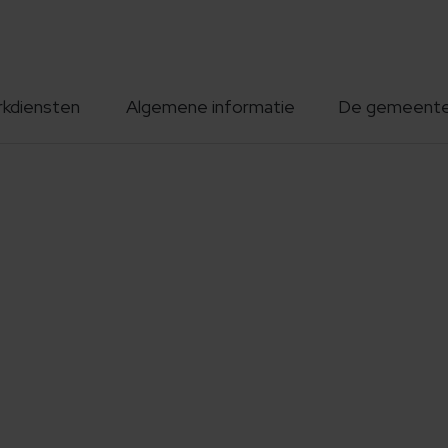
rkdiensten
Algemene informatie
De gemeent