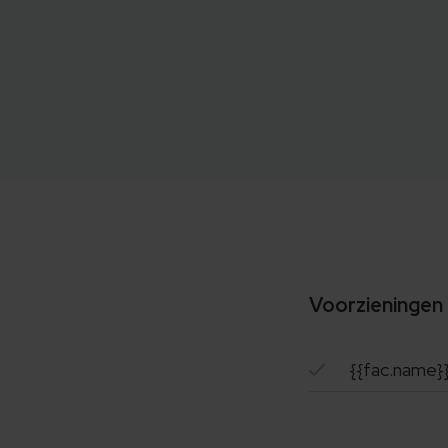
Voorzieningen
{{fac.name}