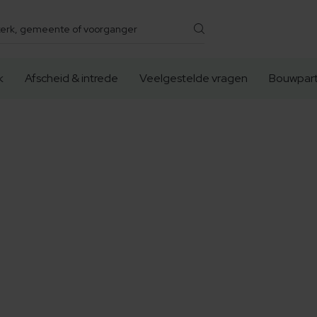
k
Afscheid & intrede
Veelgestelde vragen
Bouwpart