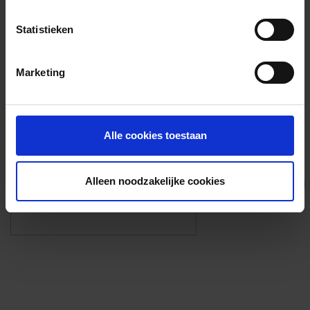
Voorzieningen
Statistieken
{{fac.name}}
Marketing
Foto’s ({{photos.length}})
Alle cookies toestaan
Alleen noodzakelijke cookies
Eigen foto’s i