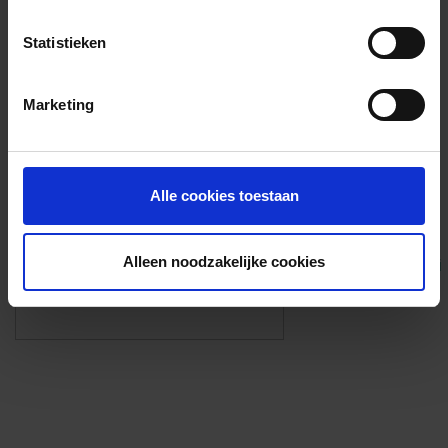
Voorzieningen
Statistieken
{{fac.name}}
Marketing
Foto’s ({{photos.length}})
Alle cookies toestaan
Alleen noodzakelijke cookies
Eigen foto’s i