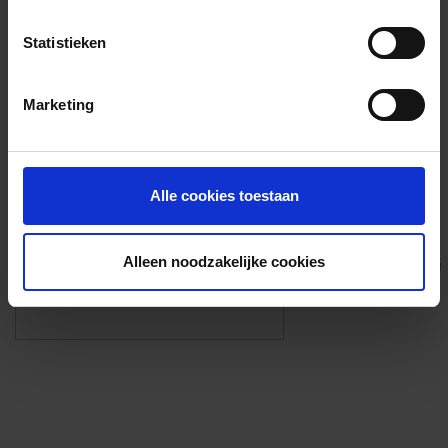
Voorzieningen
Statistieken
{{fac.name}}
Marketing
Foto’s ({{photos.length}})
Alle cookies toestaan
Alleen noodzakelijke cookies
Eigen foto’s i