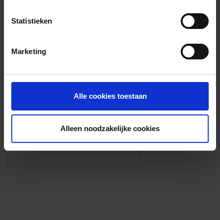
Voorzieningen
Statistieken
{{fac.name}}
Marketing
Foto’s ({{photos.length}})
Alle cookies toestaan
Alleen noodzakelijke cookies
Eigen foto’s i