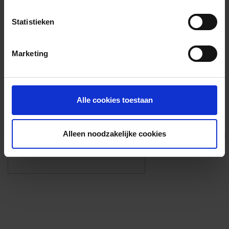
Voorzieningen
Statistieken
{{fac.name}}
Marketing
Foto’s ({{photos.length}})
Alle cookies toestaan
Alleen noodzakelijke cookies
Eigen foto’s i