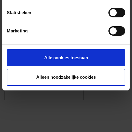
Voorzieningen
Statistieken
{{fac.name}}
Marketing
Foto’s ({{photos.length}})
Alle cookies toestaan
Alleen noodzakelijke cookies
Eigen foto’s i