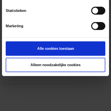
Voorzieningen
Statistieken
{{fac.name}}
Marketing
Foto’s ({{photos.length}})
Alle cookies toestaan
Alleen noodzakelijke cookies
Eigen foto’s i