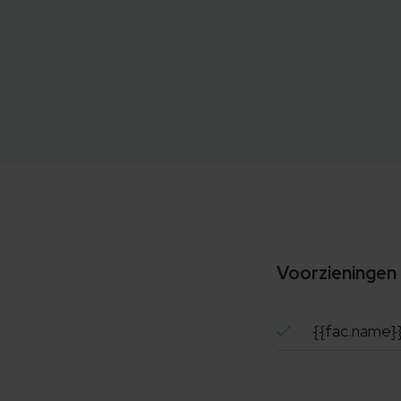
Voorzieningen
{{fac.name}