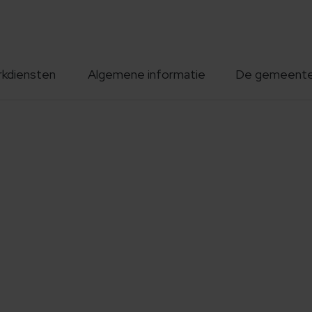
rkdiensten
Algemene informatie
De gemeent