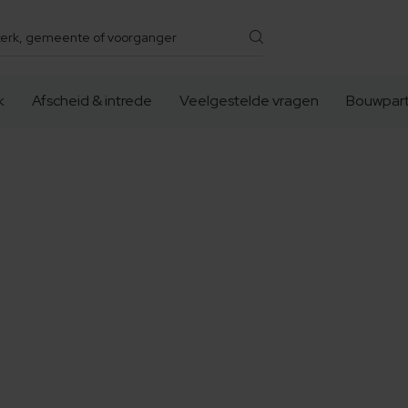
k
Afscheid & intrede
Veelgestelde vragen
Bouwpart