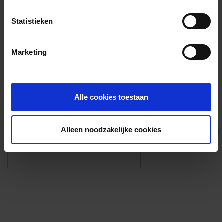
Voorzieningen
Statistieken
{{fac.name}}
Marketing
Foto’s ({{photos.length}})
Alle cookies toestaan
Alleen noodzakelijke cookies
Eigen foto’s i