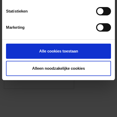
Voorzieningen
Statistieken
{{fac.name}}
Marketing
Foto’s ({{photos.length}})
Alle cookies toestaan
Alleen noodzakelijke cookies
Eigen foto’s i