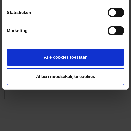
Voorzieningen
Statistieken
{{fac.name}}
Marketing
Foto’s ({{photos.length}})
Alle cookies toestaan
Alleen noodzakelijke cookies
Eigen foto’s i