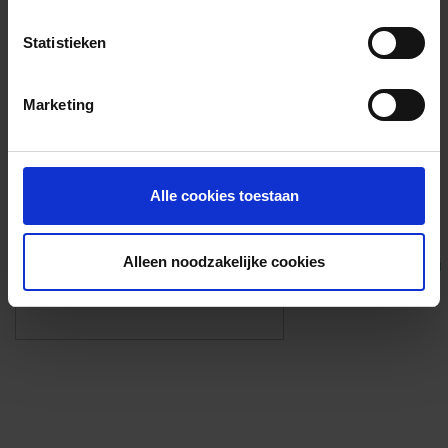
Voorzieningen
Statistieken
{{fac.name}}
Marketing
Foto’s ({{photos.length}})
Alle cookies toestaan
Alleen noodzakelijke cookies
Eigen foto’s i