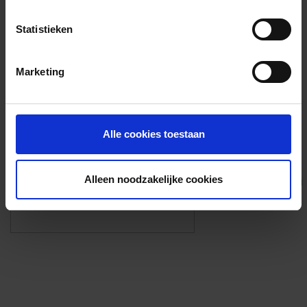
Voorzieningen
Statistieken
{{fac.name}}
Marketing
Foto’s ({{photos.length}})
Alle cookies toestaan
Alleen noodzakelijke cookies
Eigen foto’s i