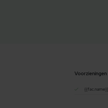
Voorzieningen
{{fac.name}