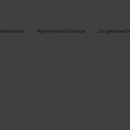
rkdiensten
Algemene informatie
De gemeent