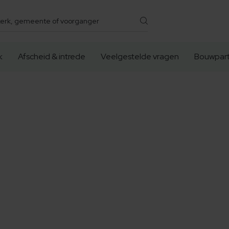
k
Afscheid & intrede
Veelgestelde vragen
Bouwpart