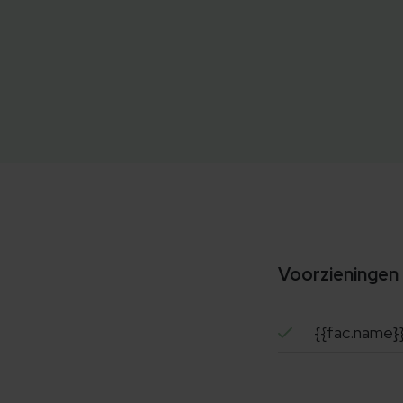
Voorzieningen
{{fac.name}