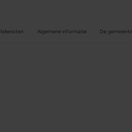
rkdiensten
Algemene informatie
De gemeent