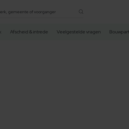
k
Afscheid & intrede
Veelgestelde vragen
Bouwpart