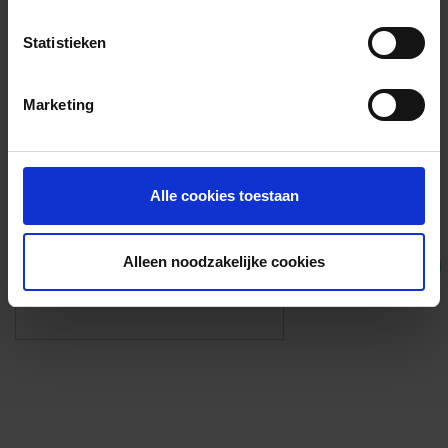
Voorzieningen
Statistieken
{{fac.name}}
Marketing
Foto’s ({{photos.length}})
Alle cookies toestaan
Alleen noodzakelijke cookies
Eigen foto’s i