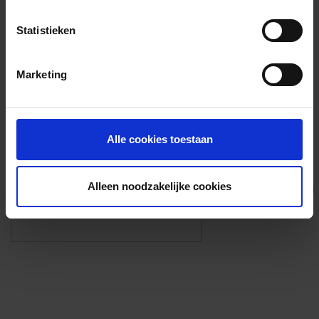
Voorzieningen
Statistieken
{{fac.name}}
Marketing
Foto’s ({{photos.length}})
Alle cookies toestaan
Alleen noodzakelijke cookies
Eigen foto’s i