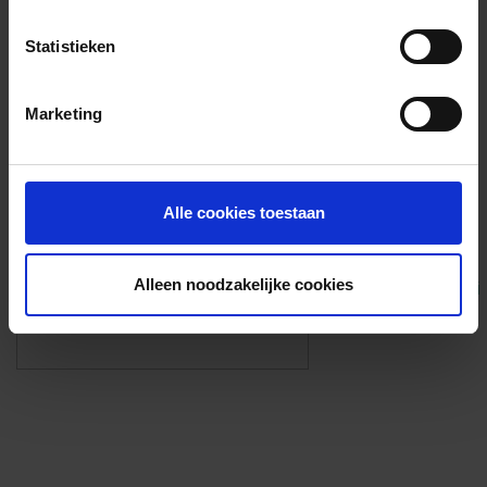
Voorzieningen
Statistieken
{{fac.name}}
Marketing
Foto’s ({{photos.length}})
Alle cookies toestaan
Alleen noodzakelijke cookies
Eigen foto’s i