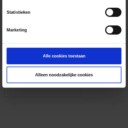
Voorzieningen
Statistieken
{{fac.name}}
Marketing
Foto’s ({{photos.length}})
Alle cookies toestaan
Alleen noodzakelijke cookies
Eigen foto’s i