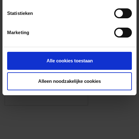
Voorzieningen
Statistieken
{{fac.name}}
Marketing
Foto’s ({{photos.length}})
Alle cookies toestaan
Alleen noodzakelijke cookies
Eigen foto’s i