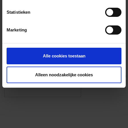
Voorzieningen
Statistieken
{{fac.name}}
Marketing
Foto’s ({{photos.length}})
Alle cookies toestaan
Alleen noodzakelijke cookies
Eigen foto’s i