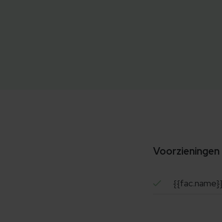
Voorzieningen
{{fac.name}