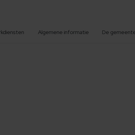
rkdiensten
Algemene informatie
De gemeent