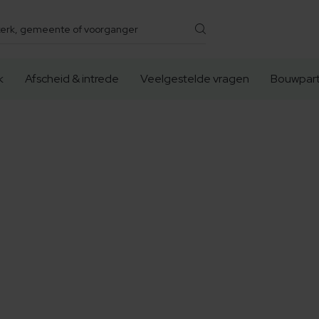
k
Afscheid & intrede
Veelgestelde vragen
Bouwpart