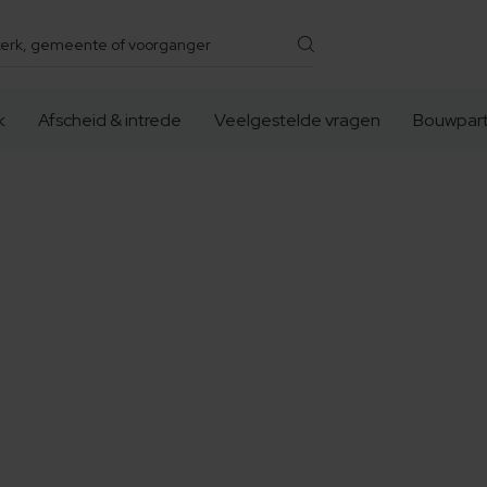
k
Afscheid & intrede
Veelgestelde vragen
Bouwpart