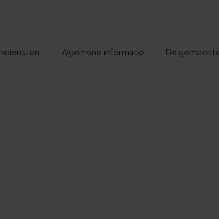
rkdiensten
Algemene informatie
De gemeent