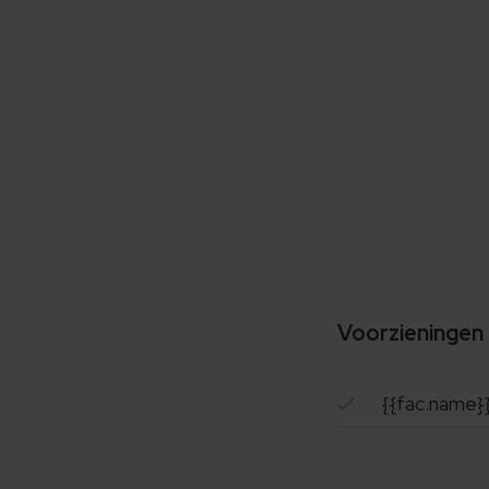
Voorzieningen
{{fac.name}