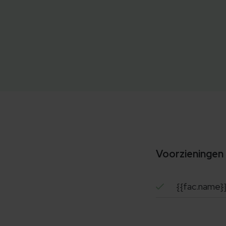
Voorzieningen
{{fac.name}