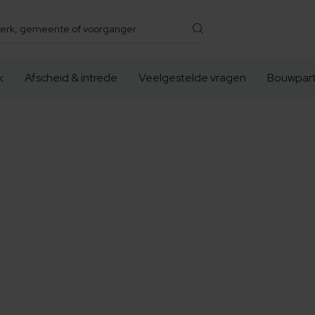
k
Afscheid & intrede
Veelgestelde vragen
Bouwpart