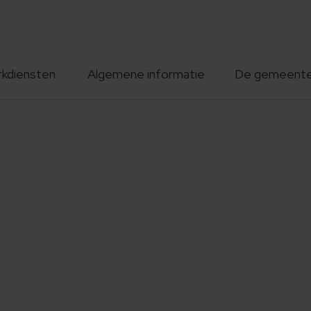
rkdiensten
Algemene informatie
De gemeent