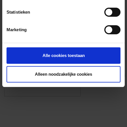
Voorzieningen
Statistieken
{{fac.name}}
Marketing
Foto’s ({{photos.length}})
Alle cookies toestaan
Alleen noodzakelijke cookies
Eigen foto’s i