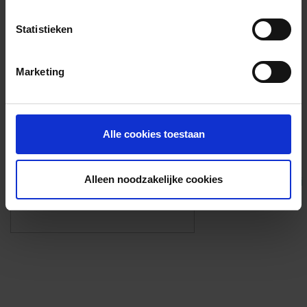
Voorzieningen
Statistieken
{{fac.name}}
Marketing
Foto’s ({{photos.length}})
Alle cookies toestaan
Alleen noodzakelijke cookies
Eigen foto’s i