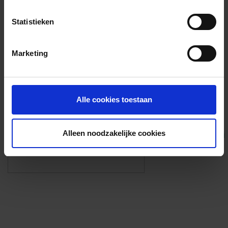
Voorzieningen
Statistieken
{{fac.name}}
Marketing
Foto’s ({{photos.length}})
Alle cookies toestaan
Alleen noodzakelijke cookies
Eigen foto’s i