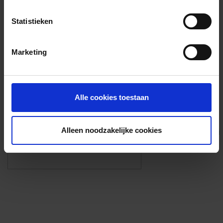
Voorzieningen
Statistieken
{{fac.name}}
Marketing
Foto’s ({{photos.length}})
Alle cookies toestaan
Alleen noodzakelijke cookies
Eigen foto’s i