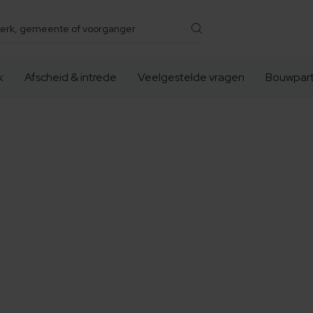
k
Afscheid & intrede
Veelgestelde vragen
Bouwpart