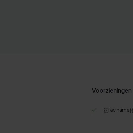
Voorzieningen
{{fac.name}