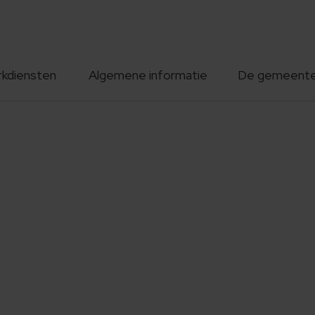
rkdiensten
Algemene informatie
De gemeent