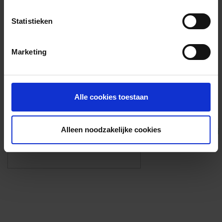
Voorzieningen
Statistieken
{{fac.name}}
Marketing
Foto’s ({{photos.length}})
Alle cookies toestaan
Alleen noodzakelijke cookies
Eigen foto’s i