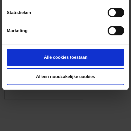
Voorzieningen
Statistieken
{{fac.name}}
Marketing
Foto’s ({{photos.length}})
Alle cookies toestaan
Alleen noodzakelijke cookies
Eigen foto’s i