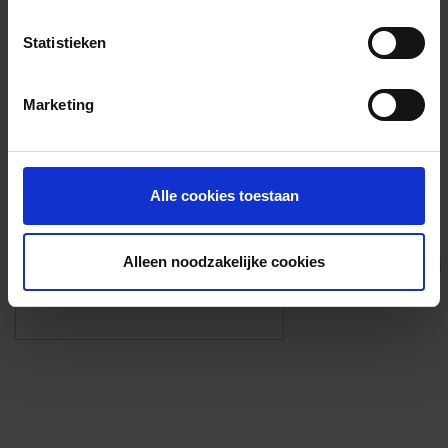
Voorzieningen
Statistieken
{{fac.name}}
Marketing
Foto’s ({{photos.length}})
Alle cookies toestaan
Alleen noodzakelijke cookies
Eigen foto’s i