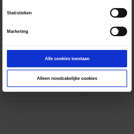
Voorzieningen
Statistieken
{{fac.name}}
Marketing
Foto’s ({{photos.length}})
Alle cookies toestaan
Alleen noodzakelijke cookies
Eigen foto’s i